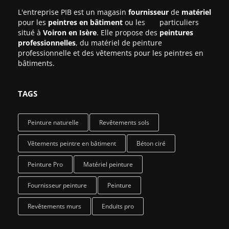
L'entreprise PIB est un magasin
fournisseur
de
matériel
pour les
peintres en bâtiment
ou les particuliers
situé à
Voiron en Isère
. Elle propose des
peintures
professionnelles
, du matériel de peinture
professionnelle et des vêtements pour les peintres en
bâtiments.
TAGS
Peinture naturelle
Revêtements sols
Vêtements peintre en bâtiment
Béton ciré
Peinture Pro
Matériel peinture
Fournisseur peinture
Peinture
Revêtements murs
Enduits pro