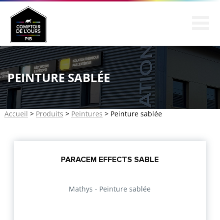
SOCIÉTÉ
PRODUITS
PEINTURE SABLÉE
CONSEIL
RÉALISATIONS
Accueil
>
Produits
>
Peintures
> Peinture sablée
PARTENARIAT
CONTACT
PARACEM EFFECTS SABLE
Mathys - Peinture sablée