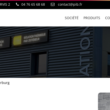
ARVIS 2
04 76 65 68 68
contact@pib.fr
SOCIÉTÉ
PRODUITS
CO
rburg