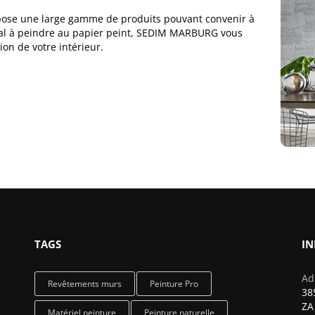
ose une large gamme de produits pouvant convenir à
ral à peindre au papier peint, SEDIM MARBURG vous
on de votre intérieur.
TAGS
IN
Ad
Revêtements murs
Peinture Pro
s
38
ZA
Matériel peinture
Peinture naturelle