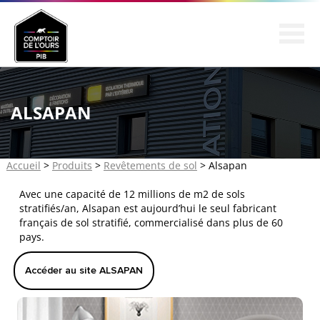
SOCIÉTÉ
PRODUITS
ALSAPAN
CONSEIL
RÉALISATIONS
Accueil
>
Produits
>
Revêtements de sol
> Alsapan
PARTENARIAT
Avec une capacité de 12 millions de m2 de sols
CONTACT
stratifiés/an, Alsapan est aujourd’hui le seul fabricant
français de sol stratifié, commercialisé dans plus de 60
pays.
Accéder au site ALSAPAN