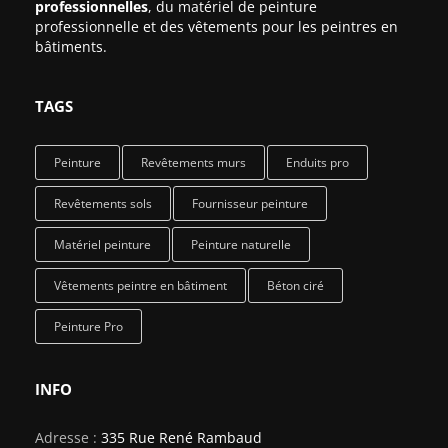
professionnelles
, du matériel de peinture
professionnelle et des vêtements pour les peintres en
bâtiments.
TAGS
Peinture
Revêtements murs
Enduits pro
Revêtements sols
Fournisseur peinture
Matériel peinture
Peinture naturelle
Vêtements peintre en bâtiment
Béton ciré
Peinture Pro
INFO
Adresse :
335 Rue René Rambaud