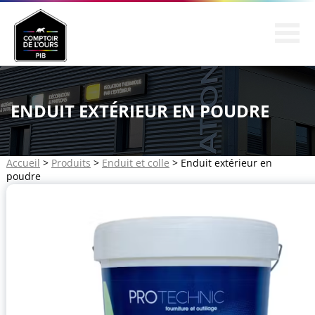
SOCIÉTÉ
PRODUITS
ENDUIT EXTÉRIEUR EN POUDRE
CONSEIL
RÉALISATIONS
Accueil
>
Produits
>
Enduit et colle
> Enduit extérieur en
PARTENARIAT
poudre
CONTACT