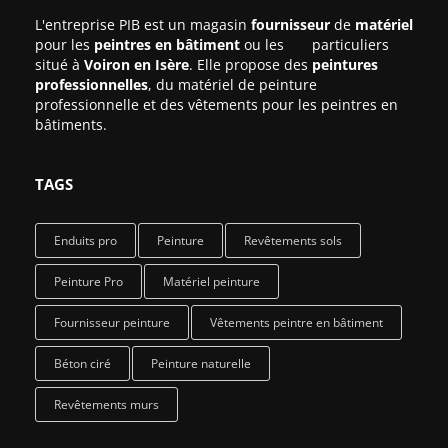
L'entreprise PIB est un magasin
fournisseur
de
matériel
pour les
peintres en bâtiment
ou les particuliers
situé à
Voiron en Isère
. Elle propose des
peintures
professionnelles
, du matériel de peinture
professionnelle et des vêtements pour les peintres en
bâtiments.
TAGS
Enduits pro
Peinture
Revêtements sols
Peinture Pro
Matériel peinture
Fournisseur peinture
Vêtements peintre en bâtiment
Béton ciré
Peinture naturelle
Revêtements murs